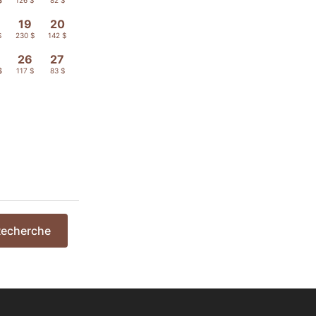
19
20
$
230 $
142 $
26
27
$
117 $
83 $
echerche