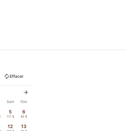
Effacer
n
Sam
Dim
5
6
$
117 $
82 $
12
13
$
126 $
82 $