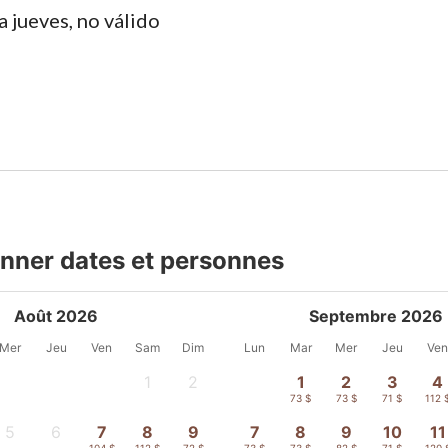
 jueves, no válido
onner dates et personnes
Août 2026
Septembre 2026
Mer
Jeu
Ven
Sam
Dim
Lun
Mar
Mer
Jeu
Ve
1
2
1
2
3
4
-
-
73 $
73 $
71 $
112 
5
6
7
8
9
7
8
9
10
11
-
-
104 $
112 $
72 $
73 $
73 $
82 $
71 $
120 