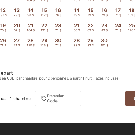
12
13
14
15
16
14
15
16
17
18
197 $
79 $
90 $
112 $
76 $
79 $
79 $
79 $
71 $
151 
19
20
21
22
23
21
22
23
24
25
76 $
67 $
104 $
131 $
71 $
80 $
83 $
83 $
71 $
120 
26
27
28
29
30
28
29
30
71 $
71 $
120 $
126 $
77 $
83 $
83 $
101 $
épart
s en USD, par chambre, pour 2 personnes, à partir 1 nuit (Taxes incluses)
Promotion
R
nes · 1 chambre