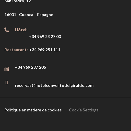
San Pedro, 12
,
16001
Cuenca
Espagne
Hôtel:
+34 969 23 27 00
Restaurant:
+34 969 251 111
+34 969 237 205
reservas@hotelconventodelgiraldo.com
Politique en matière de cookies
Cookie Settings