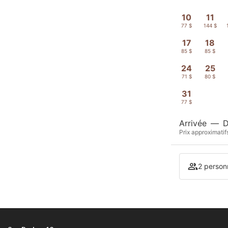
10
11
77 $
144 $
17
18
85 $
85 $
24
25
71 $
80 $
31
77 $
Arrivée
—
D
Prix approximatif
2 person